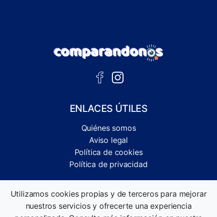
ENLACES ÚTILES
Quiénes somos
Aviso legal
Política de cookies
Política de privacidad
Comparador independiente de ofertas, servicios y guías
Utilizamos cookies propias y de terceros para mejorar
informativas.
nuestros servicios y ofrecerte una experiencia
©2026 Comparandonos. Todos los derechos reservados.