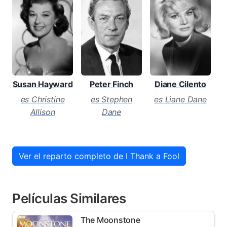
Susan Hayward
Peter Finch
Diane Cilento
es Christine
es Stephen
es Liane Dane
Allison
Dane
Ver el reparto completo de I Thank a Fool
Películas Similares
The Moonstone