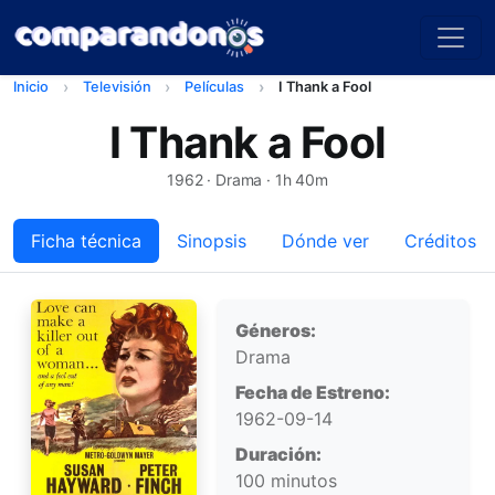
Inicio
Televisión
Películas
I Thank a Fool
I Thank a Fool
1962
· Drama · 1h 40m
Ficha técnica
Sinopsis
Dónde ver
Créditos
Ficha técnica
Géneros:
Drama
Fecha de Estreno:
1962-09-14
Duración:
100 minutos