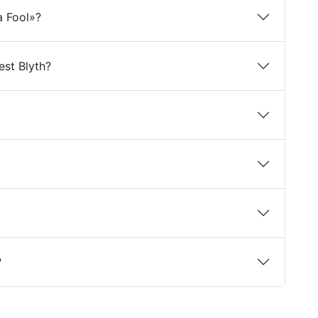
a Fool»?
est Blyth?
?