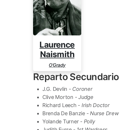
Laurence
Naismith
O'Grady
Reparto Secundario
J.G. Devlin -
Coroner
Clive Morton -
Judge
Richard Leech -
Irish Doctor
Brenda De Banzie -
Nurse Drew
Yolande Turner -
Polly
Judith Furse -
1st Wardress