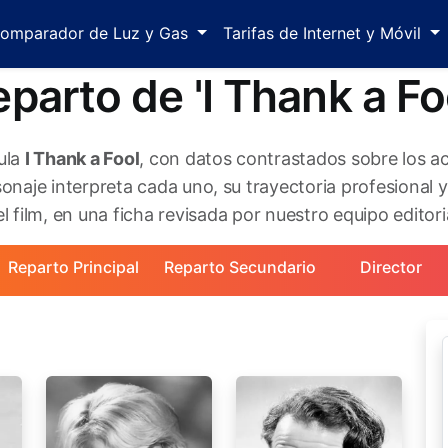
omparador de Luz y Gas
Tarifas de Internet y Móvil
parto de 'I Thank a Fo
cula
I Thank a Fool
, con datos contrastados sobre los a
naje interpreta cada uno, su trayectoria profesional 
l film, en una ficha revisada por nuestro equipo editori
Reparto Principal
Reparto Secundario
Director