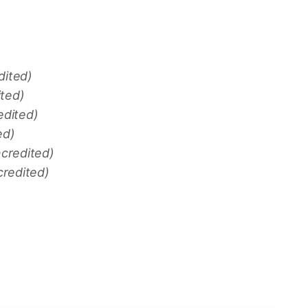
dited)
ited)
edited)
ed)
ncredited)
redited)