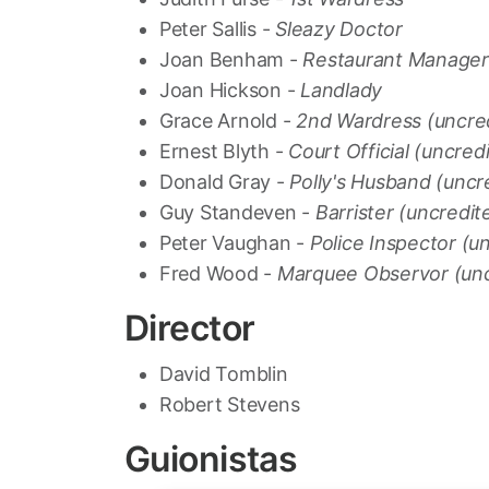
Peter Sallis -
Sleazy Doctor
Joan Benham -
Restaurant Manager
Joan Hickson -
Landlady
Grace Arnold -
2nd Wardress (uncre
Ernest Blyth -
Court Official (uncred
Donald Gray -
Polly's Husband (uncr
Guy Standeven -
Barrister (uncredit
Peter Vaughan -
Police Inspector (u
Fred Wood -
Marquee Observor (unc
Director
David Tomblin
Robert Stevens
Guionistas