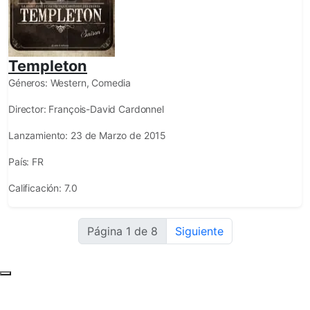
Templeton
Géneros:
Western, Comedia
Director:
François-David Cardonnel
Lanzamiento:
23 de Marzo de 2015
País:
FR
Calificación:
7.0
Página 1 de 8
Siguiente
Subir al principio de la página