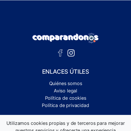
ENLACES ÚTILES
Quiénes somos
Aviso legal
Política de cookies
Política de privacidad
Comparador independiente de ofertas, servicios y guías
Utilizamos cookies propias y de terceros para mejorar
informativas.
nuestros servicios y ofrecerte una experiencia