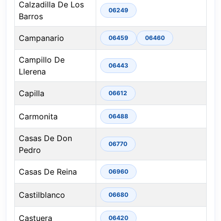
Calzadilla De Los
06249
Barros
Campanario
06459
06460
Campillo De
06443
Llerena
Capilla
06612
Carmonita
06488
Casas De Don
06770
Pedro
Casas De Reina
06960
Castilblanco
06680
Castuera
06420