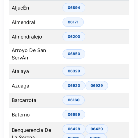
AljucÉn
06894
Almendral
06171
Almendralejo
06200
Arroyo De San
06850
ServÁn
Atalaya
06329
Azuaga
06920
06929
Barcarrota
06160
Baterno
06659
06428
06429
Benquerencia De
La Serena