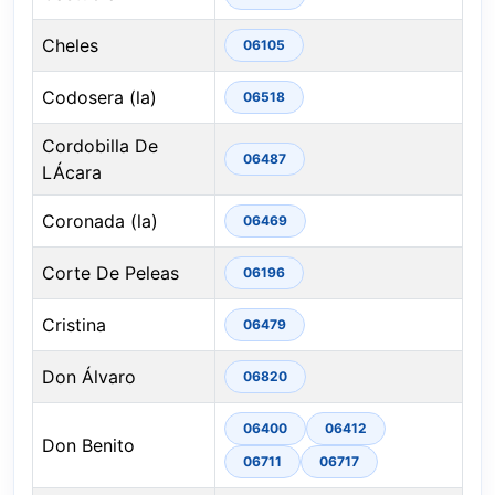
Cheles
06105
Codosera (la)
06518
Cordobilla De
06487
LÁcara
Coronada (la)
06469
Corte De Peleas
06196
Cristina
06479
Don Álvaro
06820
06400
06412
Don Benito
06711
06717