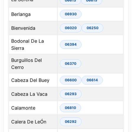
06613
06615
Berlanga
06930
Bienvenida
06020
06250
Bodonal De La
06394
Sierra
Burguillos Del
06370
Cerro
Cabeza Del Buey
06600
06614
Cabeza La Vaca
06293
Calamonte
06810
Calera De LeÓn
06292