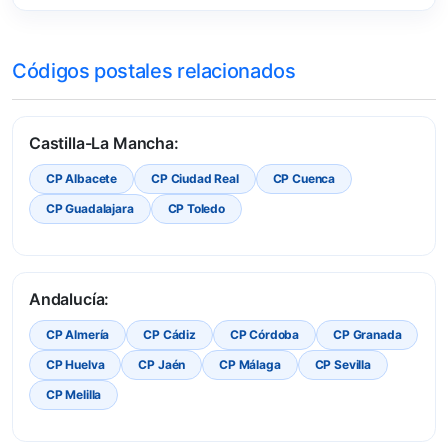
Códigos postales relacionados
Castilla-La Mancha:
CP Albacete
CP Ciudad Real
CP Cuenca
CP Guadalajara
CP Toledo
Andalucía:
CP Almería
CP Cádiz
CP Córdoba
CP Granada
CP Huelva
CP Jaén
CP Málaga
CP Sevilla
CP Melilla