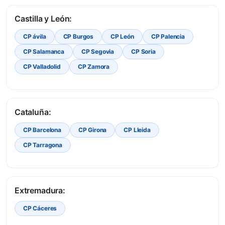
Castilla y León:
CP ávila
CP Burgos
CP León
CP Palencia
CP Salamanca
CP Segovia
CP Soria
CP Valladolid
CP Zamora
Cataluña:
CP Barcelona
CP Girona
CP Lleida
CP Tarragona
Extremadura:
CP Cáceres