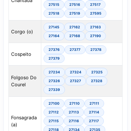
Chantada
27515
27516
27517
27518
27519
27595
27145
27162
27163
Corgo (o)
27164
27168
27190
27376
27377
27378
Cospeito
27379
27234
27324
27325
Folgoso Do
27326
27327
27328
Courel
27339
27100
27110
27111
27112
27113
27114
Fonsagrada
27115
27116
27117
(a)
27118
27134
27135