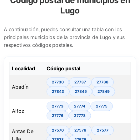
Código postal de municipios en
Lugo
A continuación, puedes consultar una tabla con los
principales municipios de la provincia de Lugo y sus
respectivos códigos postales.
Localidad
Código postal
27730
27737
27738
AbadÍn
27843
27845
27849
27773
27774
27775
Alfoz
27776
27778
27570
27576
27577
Antas De
Ulla
27578
27579