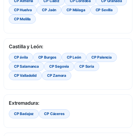
CP Almería
CP Cádiz
CP Córdoba
CP Granada
CP Huelva
CP Jaén
CP Málaga
CP Sevilla
CP Melilla
Castilla y León:
CP ávila
CP Burgos
CP León
CP Palencia
CP Salamanca
CP Segovia
CP Soria
CP Valladolid
CP Zamora
Extremadura:
CP Badajoz
CP Cáceres