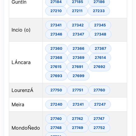
GuntÍn
27184
27185
27186
27210
27211
27233
27341
27342
27345
Incio (o)
27346
27347
27348
27360
27366
27367
27368
27369
27614
LÁncara
27615
27691
27692
27693
27699
LourenzÁ
27750
27751
27760
Meira
27240
27241
27247
27740
27742
27747
MondoÑedo
27748
27749
27752