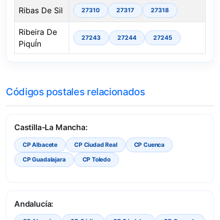
Ribas De Sil
27310
27317
27318
Ribeira De
27243
27244
27245
PiquÍn
Códigos postales relacionados
Castilla-La Mancha:
CP Albacete
CP Ciudad Real
CP Cuenca
CP Guadalajara
CP Toledo
Andalucía: