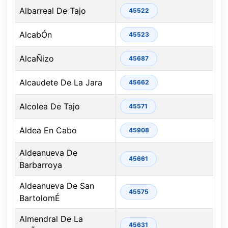
Albarreal De Tajo
45522
AlcabÓn
45523
AlcaÑizo
45687
Alcaudete De La Jara
45662
Alcolea De Tajo
45571
Aldea En Cabo
45908
Aldeanueva De
45661
Barbarroya
Aldeanueva De San
45575
BartolomÉ
Almendral De La
45631