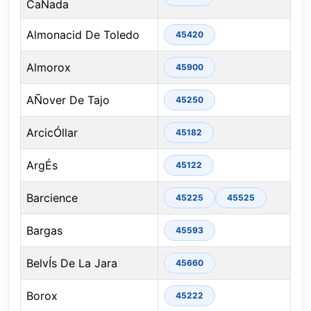
CaÑada
Almonacid De Toledo
45420
Almorox
45900
AÑover De Tajo
45250
ArcicÓllar
45182
ArgÉs
45122
Barcience
45225
45525
Bargas
45593
BelvÍs De La Jara
45660
Borox
45222