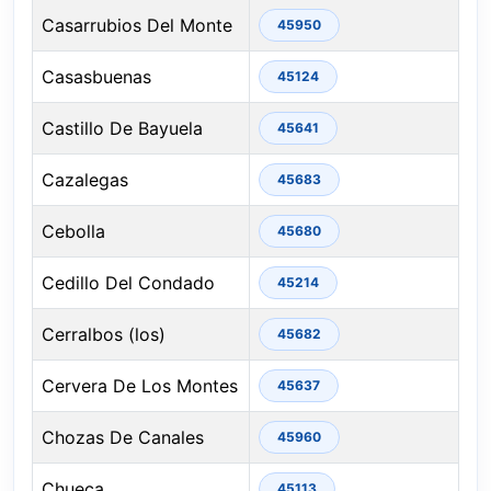
Casarrubios Del Monte
45950
Casasbuenas
45124
Castillo De Bayuela
45641
Cazalegas
45683
Cebolla
45680
Cedillo Del Condado
45214
Cerralbos (los)
45682
Cervera De Los Montes
45637
Chozas De Canales
45960
Chueca
45113