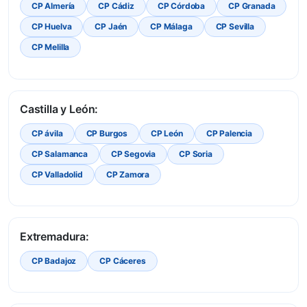
CP Almería
CP Cádiz
CP Córdoba
CP Granada
CP Huelva
CP Jaén
CP Málaga
CP Sevilla
CP Melilla
Castilla y León:
CP ávila
CP Burgos
CP León
CP Palencia
CP Salamanca
CP Segovia
CP Soria
CP Valladolid
CP Zamora
Extremadura:
CP Badajoz
CP Cáceres