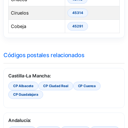
Ciruelos
45314
Cobeja
45291
Códigos postales relacionados
Castilla-La Mancha:
CP Albacete
CP Ciudad Real
CP Cuenca
CP Guadalajara
Andalucía: