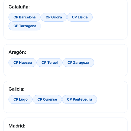
Cataluña:
CP Barcelona
CP Girona
CP Lleida
CP Tarragona
Aragón:
CP Huesca
CP Teruel
CP Zaragoza
Galicia:
CP Lugo
CP Ourense
CP Pontevedra
Madrid: