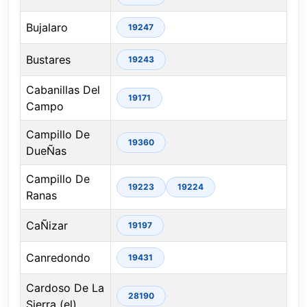
Bujalaro
19247
Bustares
19243
Cabanillas Del
19171
Campo
Campillo De
19360
DueÑas
Campillo De
19223
19224
Ranas
CaÑizar
19197
Canredondo
19431
Cardoso De La
28190
Sierra (el)