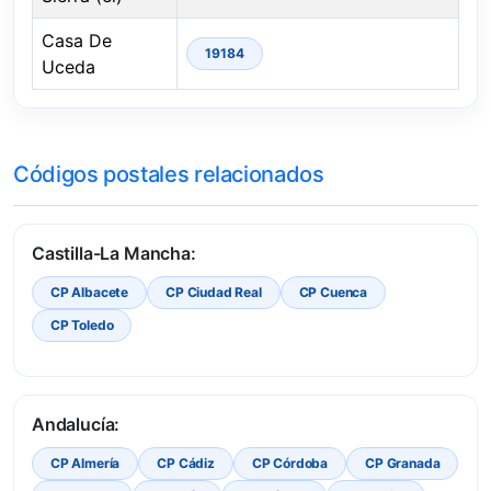
Casa De
19184
Uceda
Códigos postales relacionados
Castilla-La Mancha:
CP Albacete
CP Ciudad Real
CP Cuenca
CP Toledo
Andalucía:
CP Almería
CP Cádiz
CP Córdoba
CP Granada