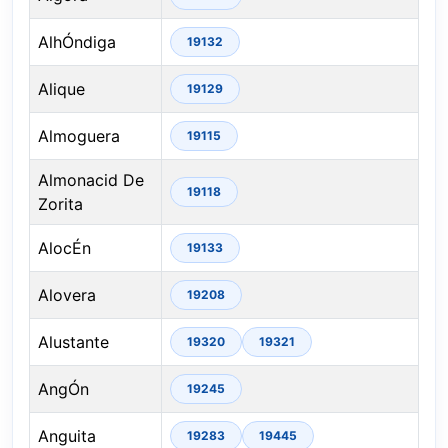
AlhÓndiga
19132
Alique
19129
Almoguera
19115
Almonacid De
19118
Zorita
AlocÉn
19133
Alovera
19208
Alustante
19320
19321
AngÓn
19245
Anguita
19283
19445