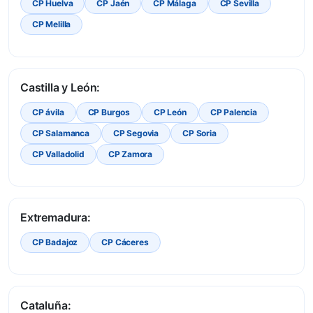
CP Huelva
CP Jaén
CP Málaga
CP Sevilla
CP Melilla
Castilla y León:
CP ávila
CP Burgos
CP León
CP Palencia
CP Salamanca
CP Segovia
CP Soria
CP Valladolid
CP Zamora
Extremadura:
CP Badajoz
CP Cáceres
Cataluña: