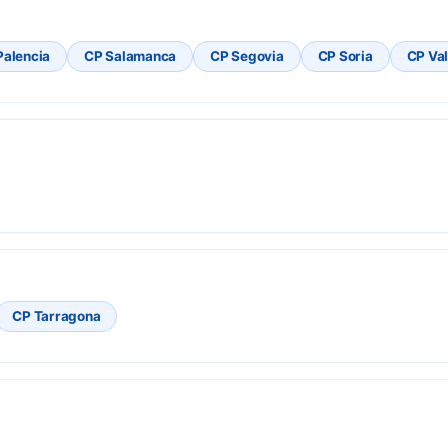
Palencia
CP Salamanca
CP Segovia
CP Soria
CP Val
CP Tarragona