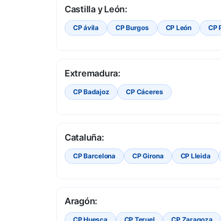
Castilla y León:
CP ávila
CP Burgos
CP León
CP 
Extremadura:
CP Badajoz
CP Cáceres
Cataluña:
CP Barcelona
CP Girona
CP Lleida
Aragón:
CP Huesca
CP Teruel
CP Zaragoza