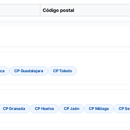
Código postal
ca
CP Guadalajara
CP Toledo
CP Granada
CP Huelva
CP Jaén
CP Málaga
CP Sev