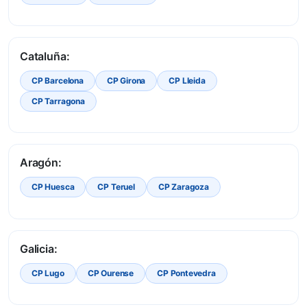
Cataluña:
CP Barcelona
CP Girona
CP Lleida
CP Tarragona
Aragón:
CP Huesca
CP Teruel
CP Zaragoza
Galicia:
CP Lugo
CP Ourense
CP Pontevedra