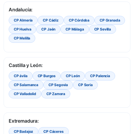
Andalucía:
CP Almería
CP Cádiz
CP Córdoba
CP Granada
CP Huelva
CP Jaén
CP Málaga
CP Sevilla
CP Melilla
Castilla y León:
CP ávila
CP Burgos
CP León
CP Palencia
CP Salamanca
CP Segovia
CP Soria
CP Valladolid
CP Zamora
Extremadura:
CP Badajoz
CP Cáceres